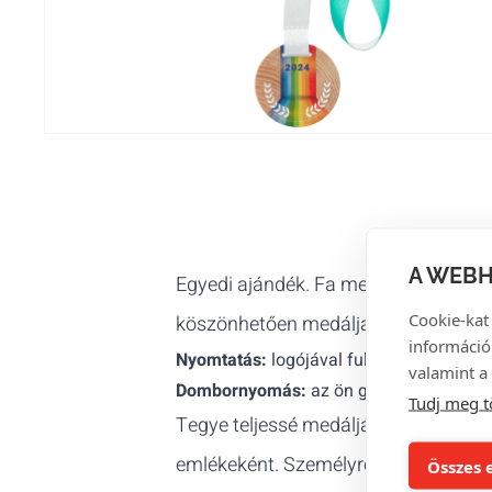
A WEBH
Egyedi ajándék. Fa medáljaink
faros
Cookie-kat
köszönhetően medáljaink
biológiail
információ
Nyomtatás:
logójával full colour nyomta
valamint a 
Dombornyomás:
az ön grafikája dombor
Tudj meg t
Tegye teljessé medálját
előre nyomt
emlékeként. Személyre szabott sza
Összes 