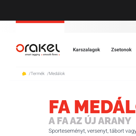
Karszalagok
Zsetonok
/
Termék
/
Medálok
FA MEDÁ
A FA AZ ÚJ ARANY
Sporteseményt, versenyt, tábort vagy