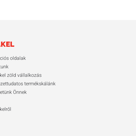
KEL
ációs oldalak
tunk
kel zöld vállalkozás
zettudatos termékskálánk
retünk Önnek
kelről