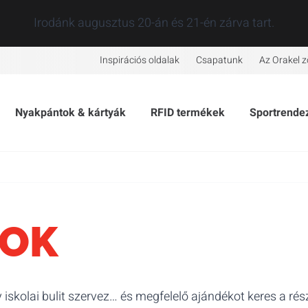
Irodánk augusztus 20-án és 21-én zárva tart.
Inspirációs oldalak
Csapatunk
Az Orakel z
Nyakpántok & kártyák
RFID termékek
Sportrende
LOK
 iskolai bulit szervez… és megfelelő ajándékot keres a r