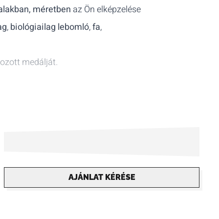
 alakban, méretben
az Ön elképzelése
ag
,
biológiailag lebomló
,
fa
,
ozott medálját.
AJÁNLAT KÉRÉSE