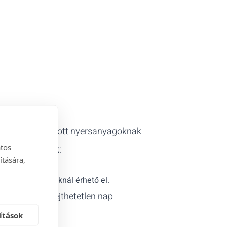
s újrahasznosított nyersanyagoknak
atos
streszabhatóak
:
ítására,
tmérőjű medáloknál érhető el.
őknek egy felejthetetlen nap
ítások