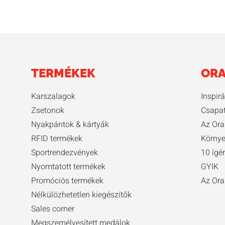
TERMÉKEK
ORA
Karszalagok
Inspir
Zsetonok
Csapa
Nyakpántok & kártyák
Az Ora
RFID termékek
Környe
Sportrendezvények
10 ígé
Nyomtatott termékek
GYIK
Promóciós termékek
Az Ora
Nélkülözhetetlen kiegészítők
Sales corner
Megszemélyesített medálok