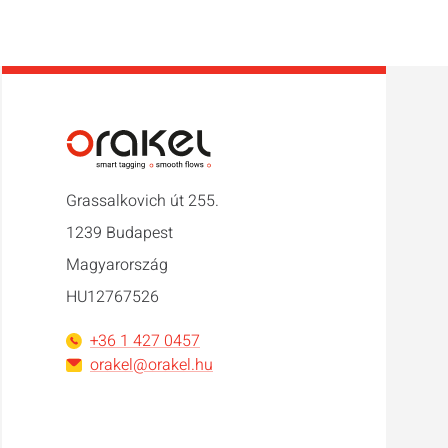
Grassalkovich út 255.
1239 Budapest
Magyarország
HU12767526
+36 1 427 0457
orakel@orakel.hu