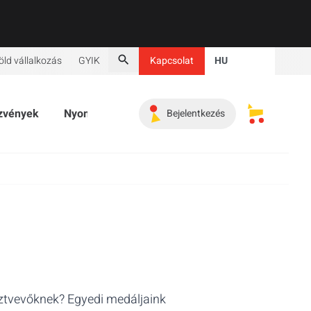
Bezár
öld vállalkozás
GYIK
Kapcsolat
HU
Keresés
zvények
Nyomtatott termékek
Promóciós termékek
Bejelentkezés
Elmentett 
észtvevőknek? Egyedi medáljaink