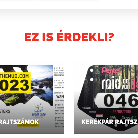
EZ IS ÉRDEKLI?
RAJTSZÁMOK
KERÉKPÁR RAJTS