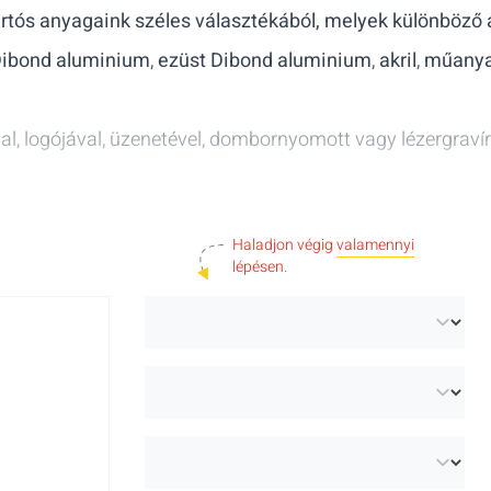
artós anyagaink széles választékából, melyek különböző
Dibond aluminium
,
ezüst Dibond aluminium
,
akril
,
műany
al, logójával, üzenetével, dombornyomott vagy lézergravír
Haladjon végig
valamennyi
lépésen.