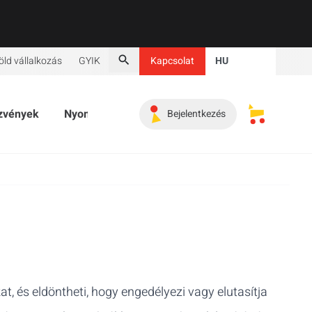
Bezár
öld vállalkozás
GYIK
Kapcsolat
HU
Keresés
zvények
Nyomtatott termékek
Promóciós termékek
Bejelentkezés
Elmentett 
, és eldöntheti, hogy engedélyezi vagy elutasítja