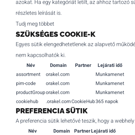
azokat. Ha egy kategóriát letilt, az ahhoz tartozó 
részletes leírását is.
Tudj meg többet
SZÜKSÉGES COOKIE-K
Egyes sütik elengedhetetlenek az alapvető működé
nem kapcsolhatók ki.
Név
Domain
Partner
Lejárati idő
assortment
orakel.com
Munkamenet
pim-code
orakel.com
Munkamenet
productGroup
orakel.com
Munkamenet
cookiehub
.orakel.com
CookieHub
365 napok
PREFERENCIA SÜTIK
A preferencia sütik lehetővé teszik, hogy a webhely 
Név
Domain
Partner
Lejárati idő