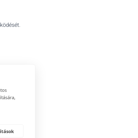
űködését.
atos
ítására,
ssünk meg.
ítások