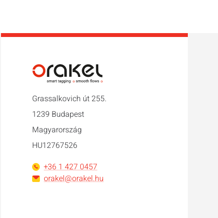
Grassalkovich út 255.
1239 Budapest
Magyarország
HU12767526
+36 1 427 0457
orakel@orakel.hu