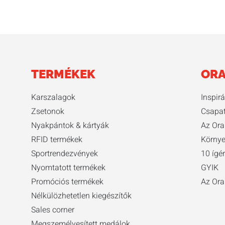
TERMÉKEK
ORA
Karszalagok
Inspir
Zsetonok
Csapa
Nyakpántok & kártyák
Az Ora
RFID termékek
Környe
Sportrendezvények
10 ígé
Nyomtatott termékek
GYIK
Promóciós termékek
Az Ora
Nélkülözhetetlen kiegészítők
Sales corner
Megszemélyesített medálok