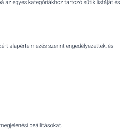
bá az egyes kategóriákhoz tartozó sütik listáját és
rt alapértelmezés szerint engedélyezettek, és
 megjelenési beállításokat.