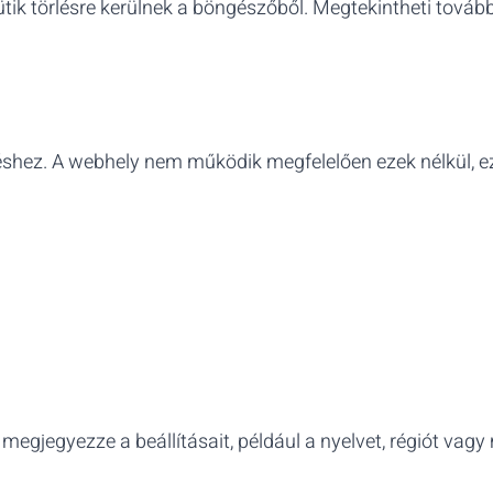
sütik törlésre kerülnek a böngészőből. Megtekintheti továb
shez. A webhely nem működik megfelelően ezek nélkül, ezé
megjegyezze a beállításait, például a nyelvet, régiót vagy