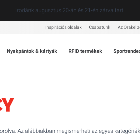
Irodánk augusztus 20-án és 21-én zárva tart.
Inspirációs oldalak
Csapatunk
Az Orakel z
Nyakpántok & kártyák
RFID termékek
Sportrende
CY
rolva. Az alábbiakban megismerheti az egyes kategóriákat