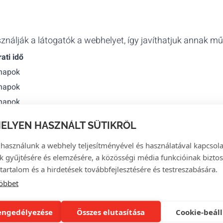
sználják a látogatók a webhelyet, így javíthatjuk annak m
ati idő
napok
napok
napok
a
ELYEN HASZNÁLT SÜTIKRŐL
napok
 használunk a webhely teljesítményével és használatával kapcsol
k gyűjtésére és elemzésére, a közösségi média funkcióinak biztos
ak annak érdekében, hogy releváns hirdetéseket jeleníthe
tartalom és a hirdetések továbbfejlesztésére és testreszabására.
tner
Lejárati idő
öbbet
ising Products
90 napok
poration
1 nap
engedélyezése
Összes elutasítása
Cookie-beáll