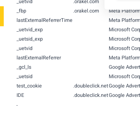
_uetvid
.orakel.com
Microsoft Cor
_fbp
.orakel.com
Meta Platfor
lastExternalReferrerTime
Meta Platfor
_uetvid_exp
Microsoft Cor
_uetsid_exp
Microsoft Cor
_uetvid
Microsoft Cor
lastExternalReferrer
Meta Platfor
_gcl_ls
Google Advert
_uetsid
Microsoft Cor
test_cookie
.doubleclick.net
Google Advert
IDE
.doubleclick.net
Google Advert
-