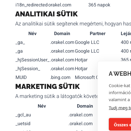
i18n_redirected
orakel.com
365 napok
ANALITIKAI SÜTIK
Az analitikai sütik segítenek megérteni, hogyan ha
Név
Domain
Partner
Lejár
_ga_
.orakel.com
Google LLC
400 
_ga
.orakel.com
Google LLC
400 
_hjSessionUser_
.orakel.com
Hotjar
365 
_hjSession_
.orakel.com
Hotjar
1 ór
A WEBH
MUID
.bing.com
Microsoft Corporation
390 
MARKETING SÜTIK
Cookie-kat
információ
A marketing sütik a látogatók követésére szolgáln
valamint a 
Név
Domain
Par
Tudj meg t
_gcl_au
.orakel.com
Google Advert
_uetsid
.orakel.com
Microsoft Cor
Összes 