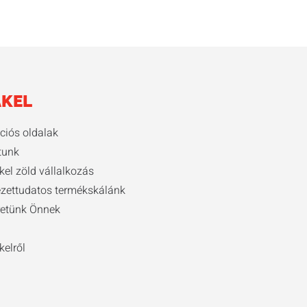
KEL
ációs oldalak
tunk
kel zöld vállalkozás
zettudatos termékskálánk
retünk Önnek
kelről