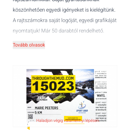
köszönhetően egyedi igényeket is kielégítünk.
A rajtszámokra saját logóját, egyedi grafikáját
nyomtatjuk! Már 50 darabtól rendelhető.
Tovább olvasok
Haladjon végig
valamennyi
lépésen.