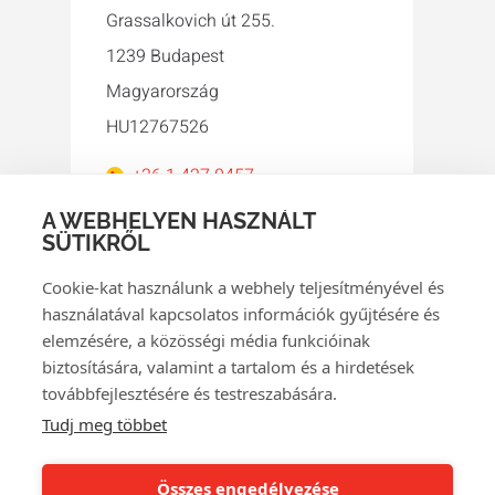
Grassalkovich út 255.
1239 Budapest
Magyarország
HU12767526
+36 1 427 0457
orakel@orakel.hu
A WEBHELYEN HASZNÁLT
SÜTIKRŐL
Facebook
Instagram
LinkedIn
WhatsApp
YouTube
Cookie-kat használunk a webhely teljesítményével és
használatával kapcsolatos információk gyűjtésére és
elemzésére, a közösségi média funkcióinak
biztosítására, valamint a tartalom és a hirdetések
továbbfejlesztésére és testreszabására.
© 2026 Orakel
Tudj meg többet
Adathasználati irányelvek
Cookie policy
Összes engedélyezése