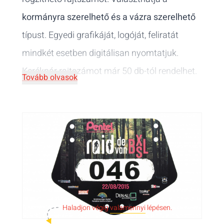
kormányra szerelhető és a vázra szerelhető
típust. Egyedi grafikáját, logóját, feliratát
mindkét esetben digitálisan nyomtatjuk.
Kerékpár rajtszámot már 50 db-tól rendelhet.
Tovább olvasok
Haladjon végig
valamennyi
lépésen.