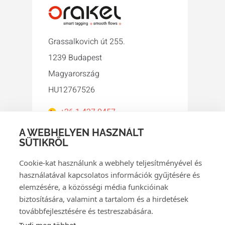
Grassalkovich út 255.
1239 Budapest
Magyarország
HU12767526
+36 1 427 0457
orakel@orakel.hu
A WEBHELYEN HASZNÁLT
SÜTIKRŐL
Facebook
Instagram
LinkedIn
WhatsApp
YouTube
Cookie-kat használunk a webhely teljesítményével és
használatával kapcsolatos információk gyűjtésére és
elemzésére, a közösségi média funkcióinak
biztosítására, valamint a tartalom és a hirdetések
továbbfejlesztésére és testreszabására.
© 2026 Orakel