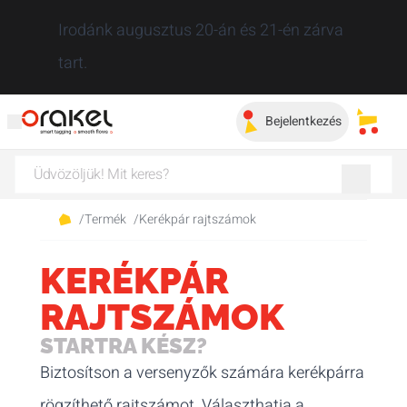
Bezár
Irodánk augusztus 20-án és 21-én zárva
tart.
Bejelentkezés
Elmen
/
Termék
/
Kerékpár rajtszámok
KERÉKPÁR
RAJTSZÁMOK
STARTRA KÉSZ?
Biztosítson a versenyzők számára kerékpárra
rögzíthető rajtszámot. Választhatja a