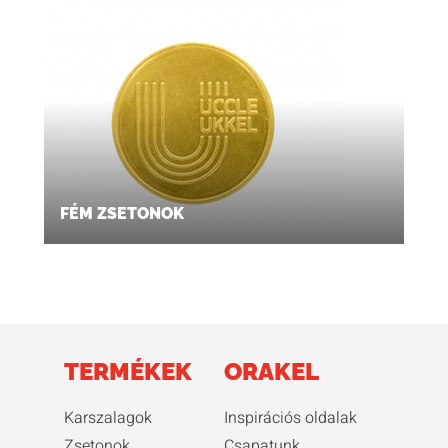
FÉM ZSETONOK
TERMÉKEK
ORAKEL
Karszalagok
Inspirációs oldalak
Zsetonok
Csapatunk