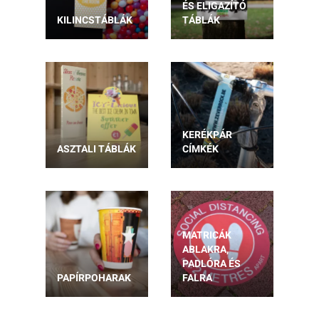
ÉS ELIGAZÍTÓ
KILINCSTÁBLÁK
TÁBLÁK
KERÉKPÁR
ASZTALI TÁBLÁK
CÍMKÉK
MATRICÁK
ABLAKRA,
PADLÓRA ÉS
PAPÍRPOHARAK
FALRA