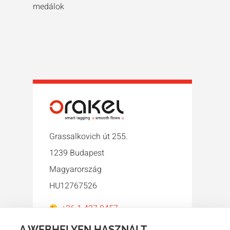
medálok
Grassalkovich út 255.
1239 Budapest
Magyarország
HU12767526
+36 1 427 0457
orakel@orakel.hu
A WEBHELYEN HASZNÁLT