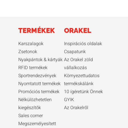
TERMÉKEK
ORAKEL
Karszalagok
Inspirációs oldalak
Zsetonok
Csapatunk
Nyakpántok & kártyák
Az Orakel zöld
RFID termékek
vállalkozás
Sportrendezvények
Környezettudatos
Nyomtatott termékek
termékskálánk
Promóciós termékek
10 ígéretünk Önnek
Nélkülözhetetlen
GYIK
kiegészítők
Az Orakelről
Sales corner
Megszemélyesített