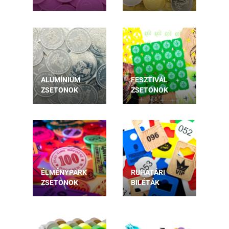
ALUMÍNIUM
FESZTIVÁL
ZSETONOK
ZSETONOK
ÉLMÉNYPARK
RUHATÁRI
ZSETONOK
BILÉTÁK