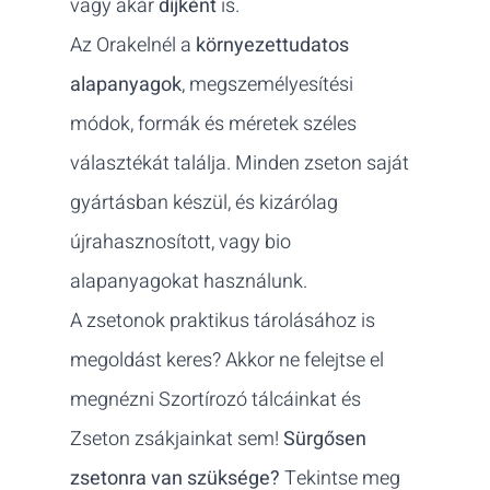
vagy akár
díjként
is.
Az Orakelnél a
környezettudatos
alapanyagok
, megszemélyesítési
módok, formák és méretek széles
választékát találja. Minden zseton saját
gyártásban készül, és kizárólag
újrahasznosított, vagy bio
alapanyagokat használunk.
A zsetonok praktikus tárolásához is
megoldást keres? Akkor ne felejtse el
megnézni Szortírozó tálcáinkat és
Zseton zsákjainkat sem!
Sürgősen
zsetonra van szüksége?
Tekintse meg