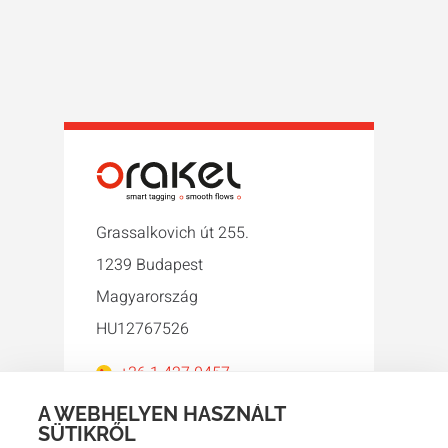
Grassalkovich út 255.
1239 Budapest
Magyarország
HU12767526
+36 1 427 0457
orakel@orakel.hu
A WEBHELYEN HASZNÁLT
SÜTIKRŐL