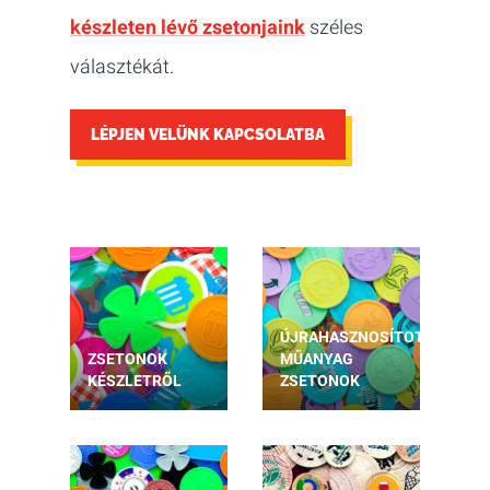
készleten lévő zsetonjaink
széles
választékát.
LÉPJEN VELÜNK KAPCSOLATBA
ÚJRAHASZNOSÍTOTT
ZSETONOK
MŰANYAG
KÉSZLETRŐL
ZSETONOK