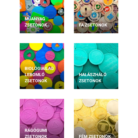
MŰANYAG
ZSETONOK
FA ZSETONOK
BIOLÓGIAILAG
LEBOMLÓ
HALÁSZHÁLÓ
ZSETONOK
ZSETONOK
RÁGÓGUMI
ZSETONOK
FÉM ZSETONOK