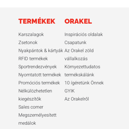
TERMÉKEK
ORAKEL
Karszalagok
Inspirációs oldalak
Zsetonok
Csapatunk
Nyakpántok & kártyák
Az Orakel zöld
RFID termékek
vállalkozás
Sportrendezvények
Környezettudatos
Nyomtatott termékek
termékskálánk
Promóciós termékek
10 ígéretünk Önnek
Nélkülözhetetlen
GYIK
kiegészítők
Az Orakelről
Sales corner
Megszemélyesített
medálok