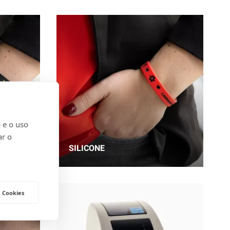
 e o uso
ar o
SILICONE
 Cookies