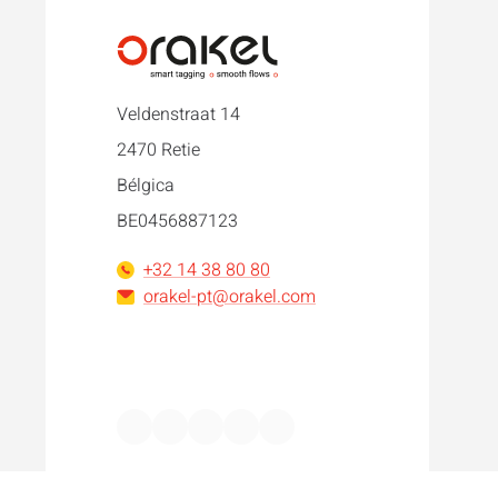
Veldenstraat 14
2470 Retie
Bélgica
BE0456887123
+32 14 38 80 80
orakel-pt@orakel.com
Facebook
Instagram
LinkedIn
WhatsApp
YouTube