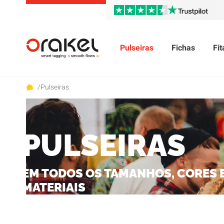
Pulseiras
Fichas
Fi
/
Pulseiras
PULSEIRAS
EM TODOS OS TAMANHOS, CORES 
MATERIAIS