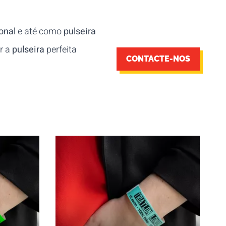
onal
e até como
pulseira
ar a
pulseira
perfeita
CONTACTE-NOS