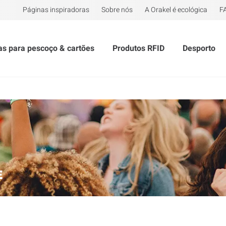
Páginas inspiradoras
Sobre nós
A Orakel é ecológica
F
tas para pescoço & cartões
Produtos RFID
Desporto
E