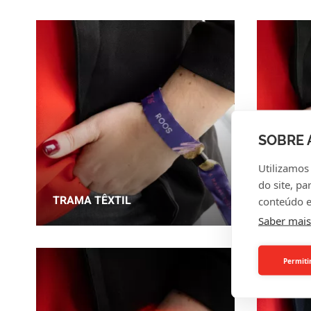
SOBRE 
Utilizamos
do site, pa
TRAMA TÊXTIL
TECID
conteúdo e
Saber mais
Permiti