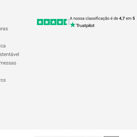
oras
ica
stentável
omessas
ros