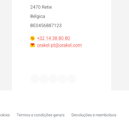
2470 Retie
Bélgica
BE0456887123
+32 14 38 80 80
orakel-pt@orakel.com
Facebook
Instagram
LinkedIn
WhatsApp
YouTube
ookies
Termos e condições gerais
Devoluções e reembolsos