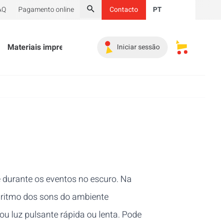
AQ
Pagamento online
Contacto
PT
Pesquisar
Materiais impressos
Material promocional
Indispe
Iniciar sessão
Os meus ca
durante os eventos no escuro. Na
o ritmo dos sons do ambiente
ou luz pulsante rápida ou lenta. Pode