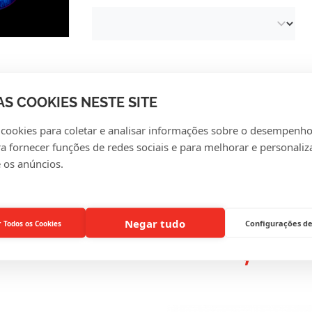
AS COOKIES NESTE SITE
 cookies para coletar e analisar informações sobre o desempenho
VALIAÇÕES DE CLIENT
ra fornecer funções de redes sociais e para melhorar e personaliz
 os anúncios.
Negar tudo
Configurações de
r Todos os Cookies
RESSANTE PARA SI, TA