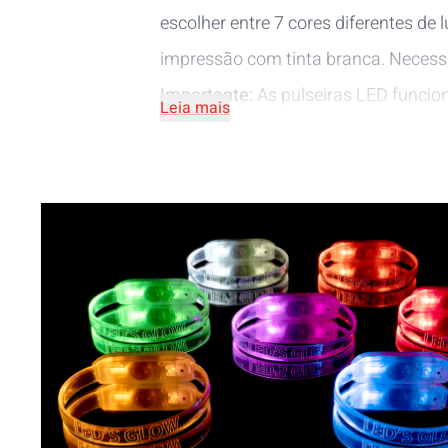
escolher entre 7 cores diferentes d
impressão com tinta branca. Necessi
Importante:
As pulseiras LED funcion
Leia mais
informações sobre o uso e a separaç