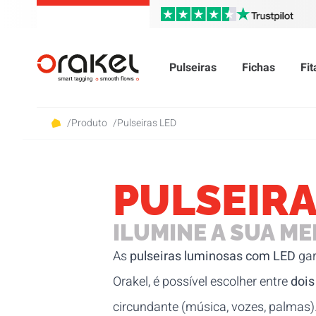
Pulseiras
Fichas
Fi
/
Produto
/
Pulseiras LED
PULSEIRA
ILUMINE A SUA M
As
pulseiras luminosas com LED
gar
Orakel, é possível escolher entre
dois
circundante (música, vozes, palmas).