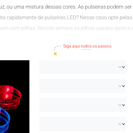
e luz, ou uma mistura dessas cores. As pulseiras podem s
ta rapidamente de pulseiras LED? Nesse caso opte pelas
am com pilhas. Recicle sempre as pilhas usadas após a s
ão de pilhas no site da
Bebat
.
Siga aqui
todos
os passos.