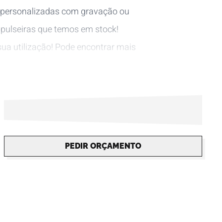
er personalizadas com gravação ou
 pulseiras que temos em stock!
ua utilização! Pode encontrar mais
PEDIR ORÇAMENTO