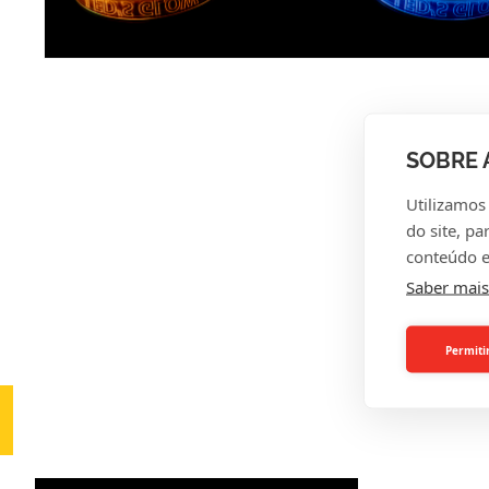
SOBRE 
Utilizamos
A
do site, pa
conteúdo e
Saber mais
Permiti
INTE