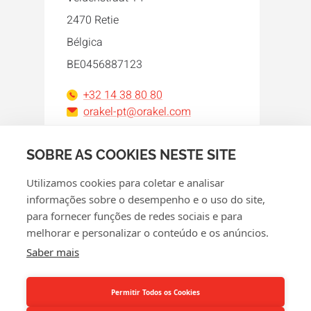
2470 Retie
Bélgica
BE0456887123
+32 14 38 80 80
orakel-pt@orakel.com
Facebook
Instagram
LinkedIn
WhatsApp
YouTube
SOBRE AS COOKIES NESTE SITE
Utilizamos cookies para coletar e analisar
informações sobre o desempenho e o uso do site,
para fornecer funções de redes sociais e para
melhorar e personalizar o conteúdo e os anúncios.
© 2026 Orakel
Saber mais
Política de Privacidade
Política de cookies
Permitir Todos os Cookies
Termos e condições gerais