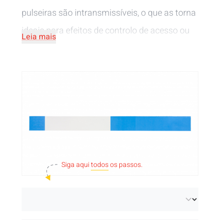
pulseiras são intransmissíveis, o que as torna
ideais para efeitos de controlo de acesso ou
Leia mais
identificação. Pode escolher entre 6 cores
diferentes. Pode
imprimir as pulseiras
com o
seu logótipo, código de barras ou texto com
uma
impressora térmica
(apenas com tinta
preta).
Siga aqui
todos
os passos.