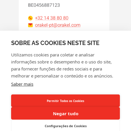
BE0456887123
+32 14 38 80 80
orakel-pt@orakel.com
Facebook
Instagram
LinkedIn
WhatsApp
YouTube
SOBRE AS COOKIES NESTE SITE
Utilizamos cookies para coletar e analisar
informações sobre o desempenho e o uso do site,
para fornecer funções de redes sociais e para
melhorar e personalizar o conteúdo e os anúncios.
© 2026 Orakel
Saber mais
Política de Privacidade
Política de cookies
Permitir Todos os Cookies
Termos e condições gerais
Negar tudo
Devoluções e reembolsos
Configurações de Cookies