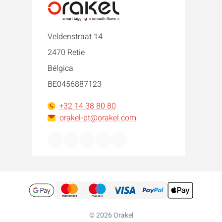
Veldenstraat 14
2470 Retie
Bélgica
BE0456887123
+32 14 38 80 80
orakel-pt@orakel.com
Facebook
Instagram
LinkedIn
WhatsApp
YouTube
© 2026 Orakel