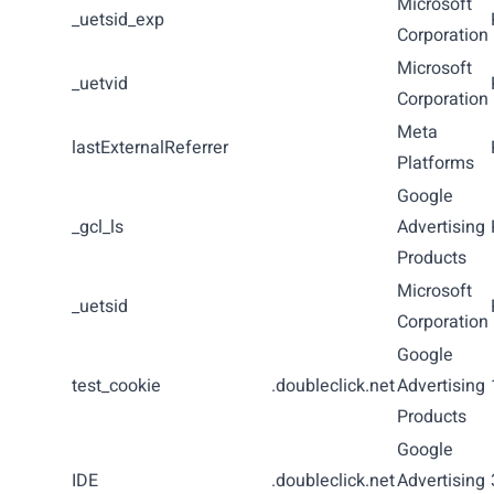
Microsoft
_uetsid_exp
Corporation
Microsoft
_uetvid
Corporation
Meta
lastExternalReferrer
Platforms
Google
_gcl_ls
Advertising
Products
Microsoft
_uetsid
Corporation
Google
test_cookie
.doubleclick.net
Advertising
Products
Google
IDE
.doubleclick.net
Advertising