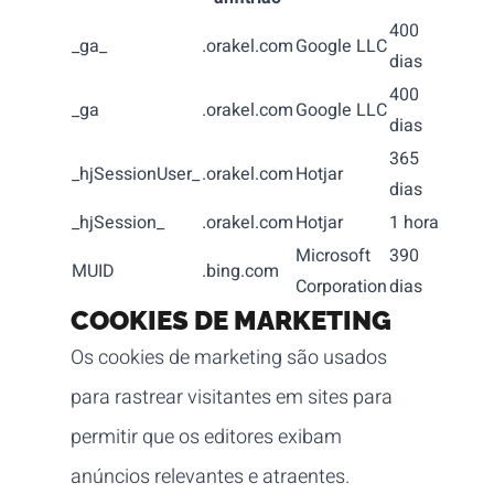
400
_ga_
.orakel.com
Google LLC
dias
400
_ga
.orakel.com
Google LLC
dias
365
_hjSessionUser_
.orakel.com
Hotjar
dias
_hjSession_
.orakel.com
Hotjar
1 hora
Microsoft
390
MUID
.bing.com
Corporation
dias
COOKIES DE MARKETING
Os cookies de marketing são usados
para rastrear visitantes em sites para
permitir que os editores exibam
anúncios relevantes e atraentes.