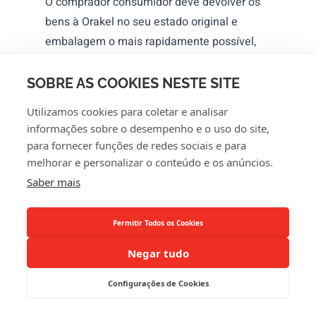
O comprador consumidor deve devolver os
bens à Orakel no seu estado original e
embalagem o mais rapidamente possível,
mas o mais tardar catorze (14) dias após
notificar a Orakel da sua decisão de rescindir
SOBRE AS COOKIES NESTE SITE
o contrato em conformidade com as
Utilizamos cookies para coletar e analisar
disposições anteriores. Salvo indicação em
informações sobre o desempenho e o uso do site,
contrário, o comprador consumidor deverá
para fornecer funções de redes sociais e para
suportar os custos diretos da devolução dos
melhorar e personalizar o conteúdo e os anúncios.
bens.
Saber mais
Orakel reembolsará todos os pagamentos
recebidos do Comprador Particular,
Permitir Todos os Cookies
incluindo, se aplicável, os custos de entrega,
Negar tudo
sem atrasos indevidos e, em qualquer caso,
no prazo de catorze (14) dias a contar do dia
Configurações de Cookies
em que Orakel for informada da decisão do