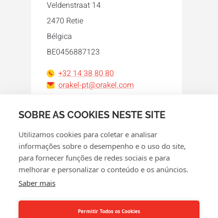
Veldenstraat 14
2470 Retie
Bélgica
BE0456887123
+32 14 38 80 80
orakel-pt@orakel.com
Facebook
Instagram
LinkedIn
WhatsApp
YouTube
SOBRE AS COOKIES NESTE SITE
Utilizamos cookies para coletar e analisar
informações sobre o desempenho e o uso do site,
para fornecer funções de redes sociais e para
melhorar e personalizar o conteúdo e os anúncios.
© 2026 Orakel
Saber mais
Política de Privacidade
Política de cookies
Permitir Todos os Cookies