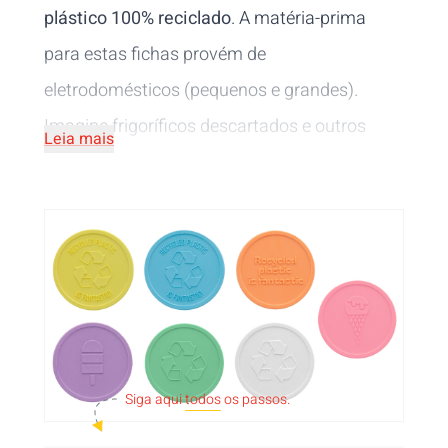
plástico 100% reciclado
. A matéria-prima
para estas fichas provém de
eletrodomésticos (pequenos e grandes).
Imagine frigoríficos descartados e outros
Leia mais
aparelhos eletrónicos a ganhar uma segunda
vida no seu evento. Ao utilizar este material
reciclado, as fichas para bebidas estão
disponíveis em
cores pastel
, uma adição
divertida às cores já existentes na nossa
gama.
Personalize as suas fichas com
impressão a
Siga aqui
todos
os passos.
1 ou mais cores
. Imprimimos digitalmente