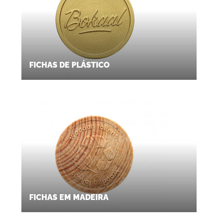
personalização que melhor se adapta às suas
necessidades e comece a criar o seu design
no nosso configurador.
Consciência de qualidade e ambiental
FICHAS DE PLÁSTICO
caminham juntas para nós. Devido ao uso de
matérias-primas recicladas, os nossos tokens
pastel podem apresentar
ligeiras variações
de cor
e linhas de fluxo visíveis. Estas
características são inerentes ao processo de
produção sustentável e reforçam o nosso
compromisso conjunto com a economia
circular.
FICHAS EM MADEIRA