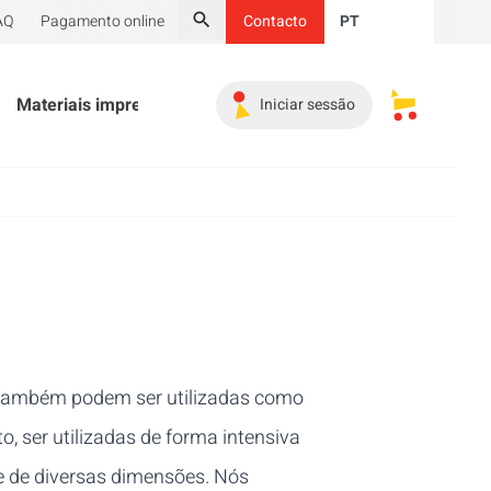
AQ
Pagamento online
Contacto
PT
Pesquisar
Materiais impressos
Material promocional
Indispe
Iniciar sessão
Os meus ca
s também podem ser utilizadas como
, ser utilizadas de forma intensiva
 de diversas dimensões. Nós