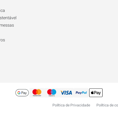
ica
stentável
omessas
ros
Política de Privacidade
Política de c