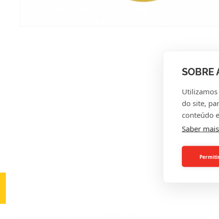
SOBRE 
Utilizamos
A
do site, pa
conteúdo e
Saber mais
Permiti
INTE