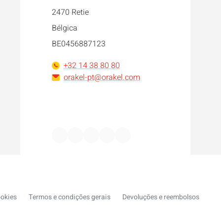
2470 Retie
Bélgica
BE0456887123
+32 14 38 80 80
orakel-pt@orakel.com
Facebook
Instagram
LinkedIn
WhatsApp
YouTube
ookies
Termos e condições gerais
Devoluções e reembolsos