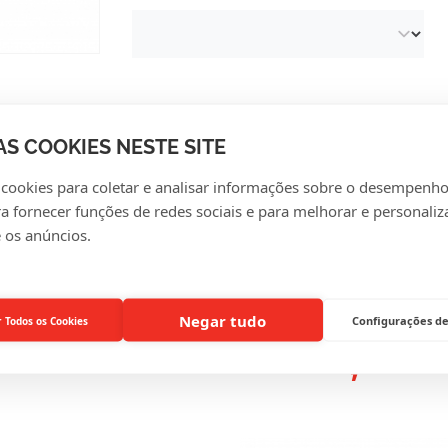
AS COOKIES NESTE SITE
 cookies para coletar e analisar informações sobre o desempenho
VALIAÇÕES DE CLIENT
ra fornecer funções de redes sociais e para melhorar e personaliz
 os anúncios.
Negar tudo
Configurações de
r Todos os Cookies
RESSANTE PARA SI, TA