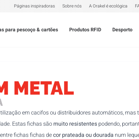
Páginas inspiradoras
Sobre nós
A Orakel é ecológica
F
tas para pescoço & cartões
Produtos RFID
Desporto
M METAL
A
utilização em cacifos ou distribuidores automáticos, ma
dade. Estas fichas são
muito resistentes
podendo, portanto
ntre fichas fichas de
cor prateada ou dourada
num leque