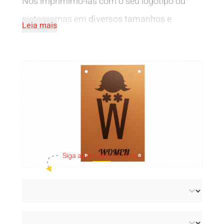
Nós imprimimo-las com o seu logótipo ou
pictogramas em
diversos tamanhos e
Leia mais
formatos
.
Siga aqui
todos
os passos.