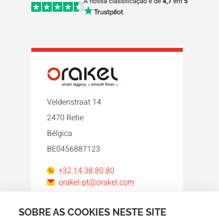
Veldenstraat 14
2470 Retie
Bélgica
BE0456887123
+32 14 38 80 80
orakel-pt@orakel.com
Facebook
Instagram
LinkedIn
WhatsApp
YouTube
SOBRE AS COOKIES NESTE SITE