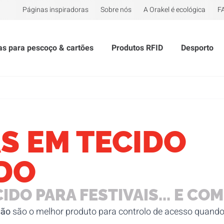
Páginas inspiradoras
Sobre nós
A Orakel é ecológica
F
tas para pescoço & cartões
Produtos RFID
Desporto
S EM TECIDO
DO
IDO PARA FESTIVAIS... E CO
são
são o melhor produto para controlo de acesso quando