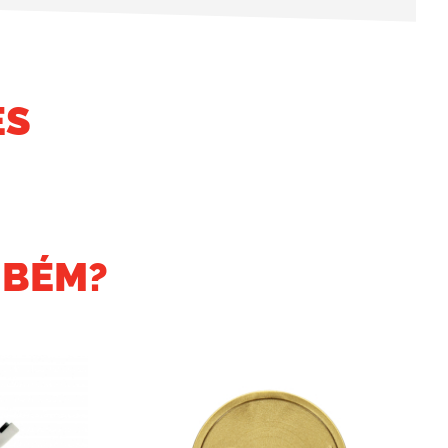
ES
MBÉM?