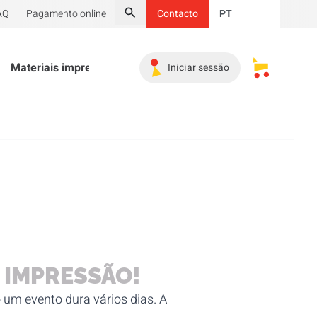
AQ
Pagamento online
Contacto
PT
Pesquisar
Materiais impressos
Material promocional
Indispe
Iniciar sessão
Os meus ca
M IMPRESSÃO!
 um evento dura vários dias. A