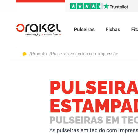
Pulseiras
Fichas
Fi
/
Produto
/
Pulseiras em tecido com impressão
PULSEIRA
ESTAMPA
PULSEIRAS EM TEC
As
pulseiras em tecido com impres