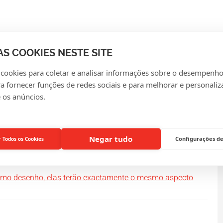
AS COOKIES NESTE SITE
GUNTAS MAIS FREQUE
 cookies para coletar e analisar informações sobre o desempenho
ra fornecer funções de redes sociais e para melhorar e personaliz
 os anúncios.
ampadas?
Negar tudo
Configurações de
r Todos os Cookies
esmo desenho, elas terão exactamente o mesmo aspecto