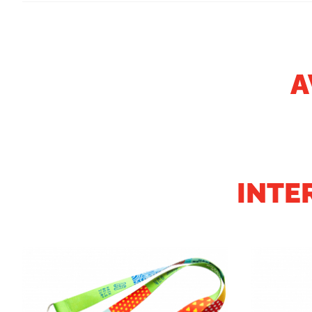
A
INTE