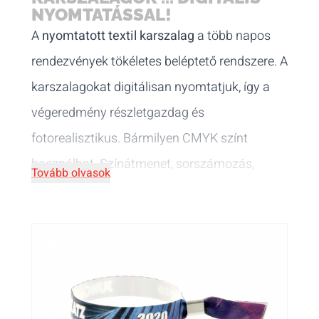
NYOMTATÁSSAL!
A
nyomtatott textil karszalag
a több napos
rendezvények tökéletes beléptető rendszere. A
karszalagokat digitálisan nyomtatjuk, így a
végeredmény részletgazdag és
fotorealisztikus. Bármilyen CMYK színt
használhat. Színátmenet, sorszámozás,
Tovább olvasok
fénykép, logó is kérhető.
5 féle alapanyag
közül választhat: szövött digitális
nyomtatással, szatén, selyem, R-PET és
fényvisszaverő szálas.
Tudta, hogy RFID technológiával készült
karszalagokat is kínálunk? Fedezze fel
NFC-