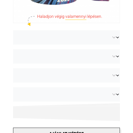
tag-gel készült nyomtatott textil
Haladjon végig
valamennyi
lépésen.
karszalagjainkat
.