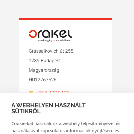
Grassalkovich út 255.
1239 Budapest
Magyarország
HU12767526
+36 1 427 0457
orakel@orakel.hu
A WEBHELYEN HASZNÁLT
SÜTIKRŐL
Facebook
Instagram
LinkedIn
WhatsApp
YouTube
Cookie-kat használunk a webhely teljesítményével és
használatával kapcsolatos információk gyűjtésére és