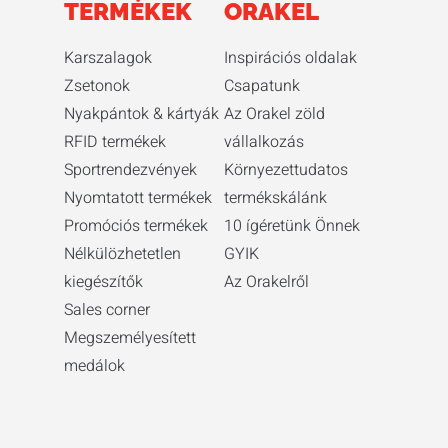
TERMÉKEK
ORAKEL
Karszalagok
Inspirációs oldalak
Zsetonok
Csapatunk
Nyakpántok & kártyák
Az Orakel zöld
RFID termékek
vállalkozás
Sportrendezvények
Környezettudatos
Nyomtatott termékek
termékskálánk
Promóciós termékek
10 ígéretünk Önnek
Nélkülözhetetlen
GYIK
kiegészítők
Az Orakelről
Sales corner
Megszemélyesített
medálok