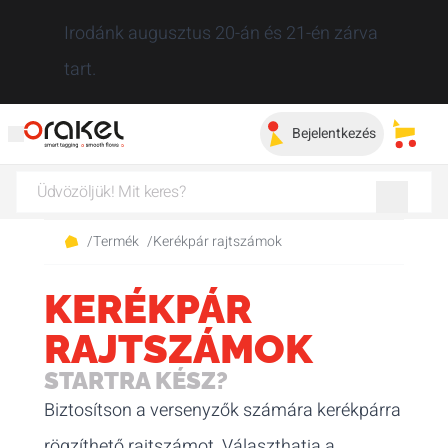
Bezár
Irodánk augusztus 20-án és 21-én zárva
tart.
Bejelentkezés
Elmen
/
Termék
/
Kerékpár rajtszámok
KERÉKPÁR
RAJTSZÁMOK
STARTRA KÉSZ?
Biztosítson a versenyzők számára kerékpárra
rögzíthető rajtszámot. Választhatja a