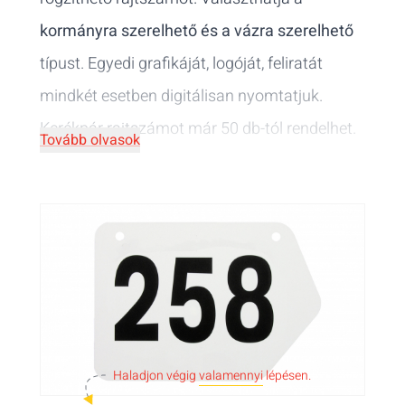
kormányra szerelhető és a vázra szerelhető
típust. Egyedi grafikáját, logóját, feliratát
mindkét esetben digitálisan nyomtatjuk.
Kerékpár rajtszámot már 50 db-tól rendelhet.
Tovább olvasok
Haladjon végig
valamennyi
lépésen.