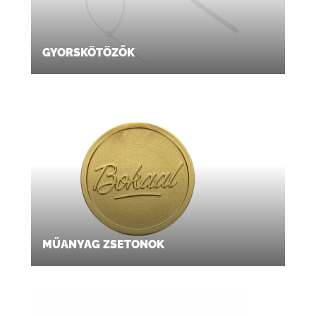
GYORSKÖTÖZŐK
MŰANYAG ZSETONOK