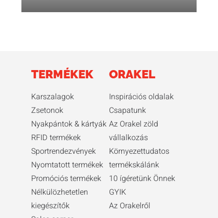
TERMÉKEK
ORAKEL
Karszalagok
Inspirációs oldalak
Zsetonok
Csapatunk
Nyakpántok & kártyák
Az Orakel zöld
RFID termékek
vállalkozás
Sportrendezvények
Környezettudatos
Nyomtatott termékek
termékskálánk
Promóciós termékek
10 ígéretünk Önnek
Nélkülözhetetlen
GYIK
kiegészítők
Az Orakelről