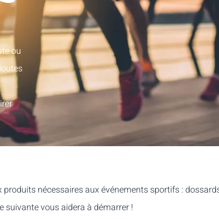
ste ou
doutes
irer
roduits nécessaires aux événements sportifs : dossards, b
ste suivante vous aidera à démarrer !