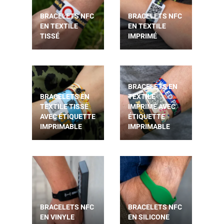
BRACELETS NFC
BRACELETS NFC
EN TEXTILE
EN TEXTILE
TISSÉ
IMPRIMÉ
BRACELETS EN
BRACELETS EN
TEXTILE
TEXTILE TISSÉ
IMPRIMÉ AVEC
AVEC ÉTIQUETTE
ÉTIQUETTE
IMPRIMABLE
IMPRIMABLE
BRACELETS NFC
BRACELETS NFC
EN VINYLE
EN SILICONE