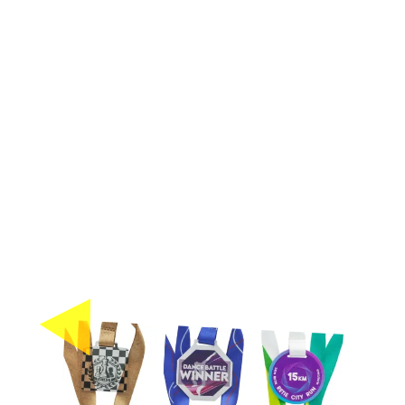
de médailles uniques et personnalisées pour tout
événement, compétition sportive, fête d'école, ...
Notre mission est d'offrir à votre public une
récompense durable
pour ses efforts grâce à des
médailles personnalisées. Qui a besoin d'or quand
on peut être vert !