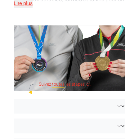
Lire plus
résultat qui vous convient le mieux :
contreplaqué
,
aluminium Dibond blanc
,
aluminium Dibond argenté
,
acrylique
,
plastique
,
biodégradable
,
bois
,
filet
de pêche
,
chewing-gum
.
Personnalisez
avec votre visuel, logo ou
message imprimé, embossé ou gravé au laser
Suivez
toutes
les étapes ici.
sur les médaillons.