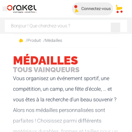
Connectez-vous
Mes pa
/
Produit
/
Médailles
MÉDAILLES
TOUS VAINQUEURS
Vous organisez un événement sportif, une
compétition, un camp, une fête d'école, ... et
vous êtes à la recherche d'un beau souvenir ?
Alors nos médailles personnalisées sont
parfaites ! Choisissez parmi
différents
matériaux durables, formes et tailles
pour un