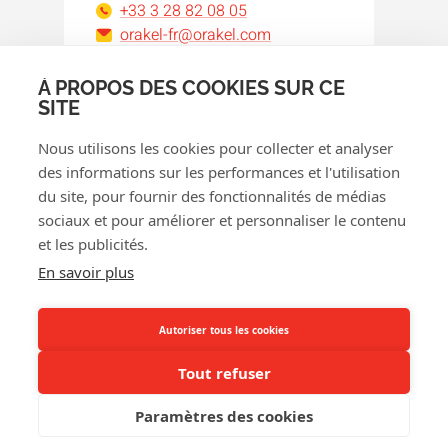
+33 3 28 82 08 05
orakel-fr@orakel.com
À PROPOS DES COOKIES SUR CE
Facebook
Instagram
LinkedIn
WhatsApp
YouTube
SITE
Nous utilisons les cookies pour collecter et analyser
des informations sur les performances et l'utilisation
du site, pour fournir des fonctionnalités de médias
sociaux et pour améliorer et personnaliser le contenu
et les publicités.
© 2026 Orakel
En savoir plus
Politique de confidentialité
Politique de cookies
Autoriser tous les cookies
Conditions générales
Tout refuser
Politique de remboursement
Paramètres des cookies