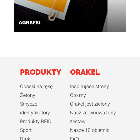
AGRAFKI
PRODUKTY
ORAKEL
Opaski na rękę
Inspirujące strony
Żetony
Oto my
Smycze i
Orakel jest zielony
identyfikatory
Nasz zrównoważony
Produkty RFID
zestaw
Sport
Nasze 10 obietnic
Druk
FAQ