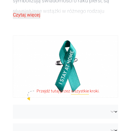
symbolizują świadomości o raku piersi, są
również inne wstążki w różnego rodzaju
Czytaj więcej
kolorach.
Symboliczna wartość
tych
charytatywnych wstążek zależy od użytego
koloru i wzoru. Wstążki te są również
używane do zbierania funduszy na konkretny
cel, dla uczczenia pamięci drogiej osob lub
jako wsparcie szczególnego wydarzenia.
Przejdź tutaj przez
wszystkie
kroki.