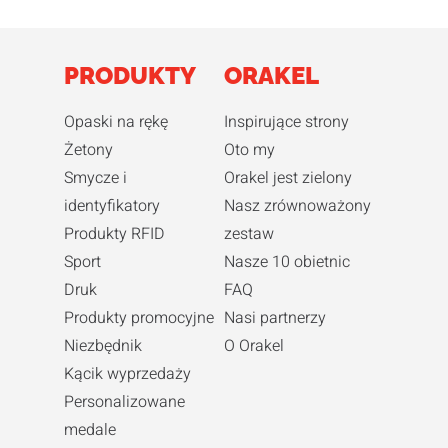
PRODUKTY
ORAKEL
Opaski na rękę
Inspirujące strony
Żetony
Oto my
Smycze i
Orakel jest zielony
identyfikatory
Nasz zrównoważony
Produkty RFID
zestaw
Sport
Nasze 10 obietnic
Druk
FAQ
Produkty promocyjne
Nasi partnerzy
Niezbędnik
O Orakel
Kącik wyprzedaży
Personalizowane
medale