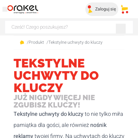
Zaloguj się
Moje 
/
Produkt
/
Tekstylne uchwyty do kluczy
TEKSTYLNE
UCHWYTY DO
KLUCZY
JUŻ NIGDY WIĘCEJ NIE
ZGUBISZ KLUCZY!
Tekstylne uchwyty do kluczy
to nie tylko miła
pamiątka dla gości, ale również
nośnik
reklamy
twojej firmy. Na uchwytach do kluczy