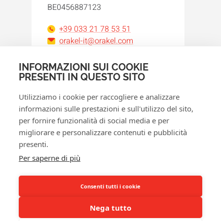
BE0456887123
+39 033 21 78 53 51
orakel-it@orakel.com
INFORMAZIONI SUI COOKIE
Facebook
Instagram
LinkedIn
WhatsApp
YouTube
PRESENTI IN QUESTO SITO
Utilizziamo i cookie per raccogliere e analizzare
informazioni sulle prestazioni e sull'utilizzo del sito,
per fornire funzionalità di social media e per
migliorare e personalizzare contenuti e pubblicità
presenti.
© 2026 Orakel
Per saperne di più
Norme sulla privacy
Politica cookie
Consenti tutti i cookie
Termini e condizioni
Nega tutto
Diritto di recesso