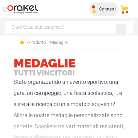
Connetti
I miei 
/
Prodotto
/
Medaglie
MEDAGLIE
TUTTI VINCITORI
State organizzando un evento sportivo, una
gara, un campeggio, una festa scolastica, ... e
siete alla ricerca di un simpatico souvenir?
Allora le nostre medaglie personalizzate sono
perfette! Scegliete tra
vari materiali resistenti,
forme e dimensioni
per ottenere il risultato