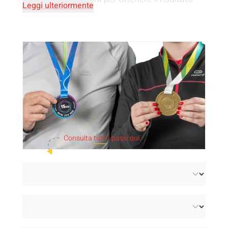
Leggi ulteriormente
più adatto a voi:
compensato
,
alluminio
Dibond bianco
,
alluminio Dibond argento
,
acrilico
,
plastica
,
biodegradabile
,
legno
,
rete
da pesca
,
gomma da masticare
.
Personalizzate
con il vostro disegn, logo o
messaggio stampato, inciso o laserato sui
medaglioni.
Consulta
tutti
i passi qui.