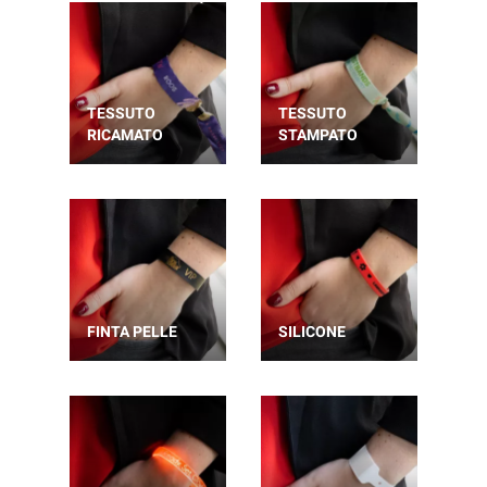
TESSUTO
TESSUTO
RICAMATO
STAMPATO
FINTA PELLE
SILICONE