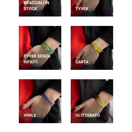
BRACCIALI IN
STOCK
TYVEK
TYVEK SENZA
RIFIUTI
CARTA
VINILE
GLITTERATO