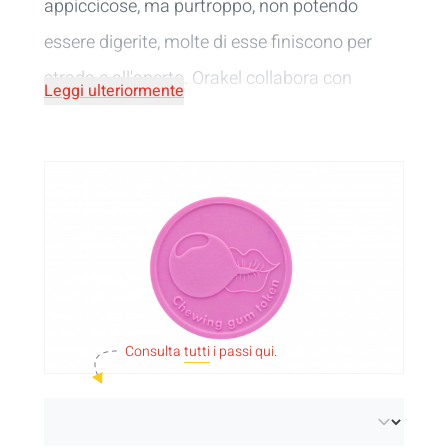
appiccicose, ma purtroppo, non potendo
essere digerite, molte di esse finiscono per
strada e all'aperto. Orakel collabora con
Leggi ulteriormente
un'azienda britannica che raccoglie gomme
da masticare usate in appositi contenitori per
il riciclaggio. Questi rifiuti di gomma da
masticare vengono lavati e poi fusi ad alta
temperatura per produrre granuli. Lavoriamo
questo riciclato in combinazione con gli scarti
di produzione dell'industria delle gomme da
Consulta
tutti
i passi qui.
masticare a più di 200°C per creare bellissimi
gettoni rosa. Questo processo di riciclaggio e
di stampaggio ad iniezione garantisce che