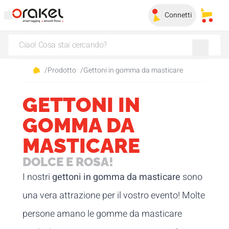
Connetti
I miei 
/
Prodotto
/
Gettoni in gomma da masticare
GETTONI IN
GOMMA DA
MASTICARE
DOLCE E ROSA!
I nostri
gettoni in gomma da masticare
sono
una vera attrazione per il vostro evento! Molte
persone amano le gomme da masticare