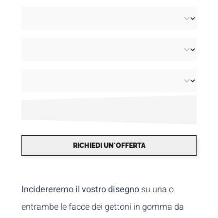
questi gettoni in gomma da masticare siano
sempre
puliti, sicuri e igienici
.
RICHIEDI UN'OFFERTA
Incidereremo il vostro disegno
su una o
entrambe le facce dei gettoni in gomma da