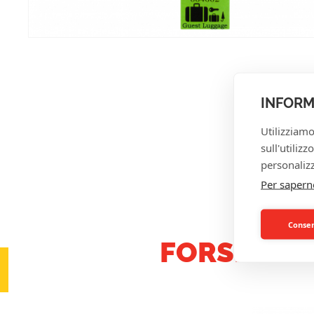
INFORM
Utilizziamo
sull'utiliz
personalizz
Per sapern
Consent
FORSE ALT