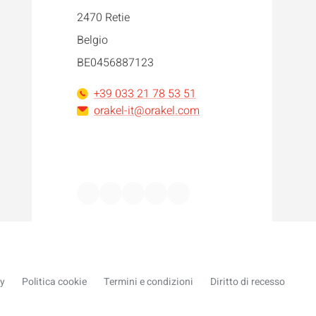
2470 Retie
Belgio
BE0456887123
+39 033 21 78 53 51
orakel-it@orakel.com
Facebook
Instagram
LinkedIn
WhatsApp
YouTube
cy
Politica cookie
Termini e condizioni
Diritto di recesso