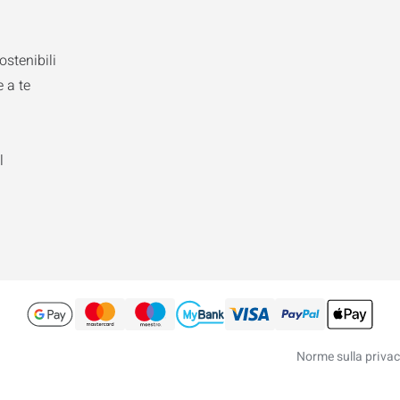
ostenibili
 a te
l
Norme sulla priva