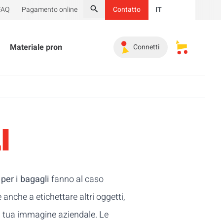
FAQ
Pagamento online
Contatto
IT
Cerca
Materiale promozionale
Gli indinspensabili
Angolo 
Connetti
I miei carrel
I
 per i bagagli
fanno al caso
nche a etichettare altri oggetti,
 la tua immagine aziendale. Le