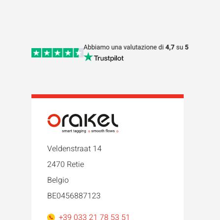
Veldenstraat 14
2470 Retie
Belgio
BE0456887123
+39 033 21 78 53 51