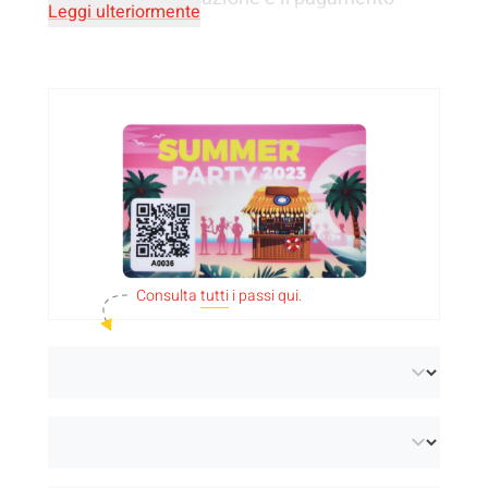
Leggi ulteriormente
senza contanti
. Queste
carte NFC
con chip
incorporato possono scambiare informazioni
in modalità wireless. Scegliete tra
carte in
PVC
,
tessere cartacee
(variante ecologica) o
in
PET-G
. Stampiamo le carte RFID con il
vostro design a colori su 1 o 2 lati. Le card
sono disponibili con 6 diversi tipi di chip e
Consulta
tutti
i passi qui.
misurano 54 x 86 mm. Avete bisogno di un
chip speciale?
Contattateci
!