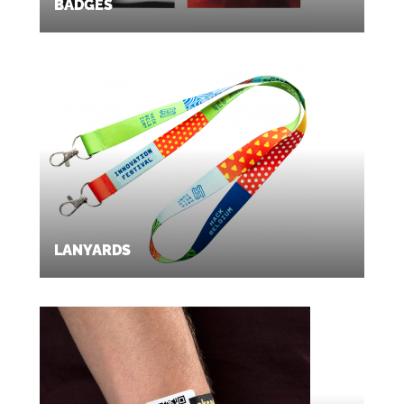
BADGES
LANYARDS