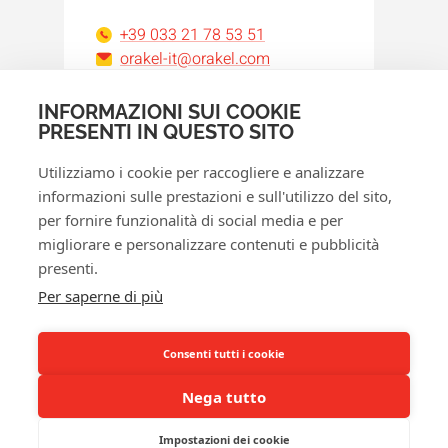
+39 033 21 78 53 51
orakel-it@orakel.com
INFORMAZIONI SUI COOKIE
Facebook
Instagram
LinkedIn
WhatsApp
YouTube
PRESENTI IN QUESTO SITO
Utilizziamo i cookie per raccogliere e analizzare
informazioni sulle prestazioni e sull'utilizzo del sito,
per fornire funzionalità di social media e per
migliorare e personalizzare contenuti e pubblicità
presenti.
© 2026 Orakel
Per saperne di più
Norme sulla privacy
Politica cookie
Consenti tutti i cookie
Termini e condizioni
Nega tutto
Diritto di recesso
Impostazioni dei cookie