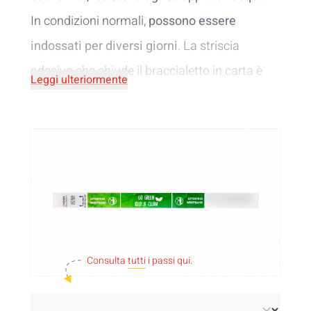
In condizioni normali,
possono essere
indossati per diversi giorni
. La striscia
adesiva che chiude il braccialetto in carta è
Leggi ulteriormente
progettata per strapparsi qualora si tenti di
aprire il braccialetto: qualunque frode risulterà
impossibile! Cerchi un sistema sostenibile per
il controllo degli accessi? Scegli allora i nostri
braccialetti in tyvek senza rifiuti. La pellicola di
carta della striscia adesiva rimane sul
braccialetto e non cade al suolo. In questo
Consulta
tutti
i passi qui.
modo ridurrai la produzione di rifiuti!
Un'altra alternativa ecologica sono i