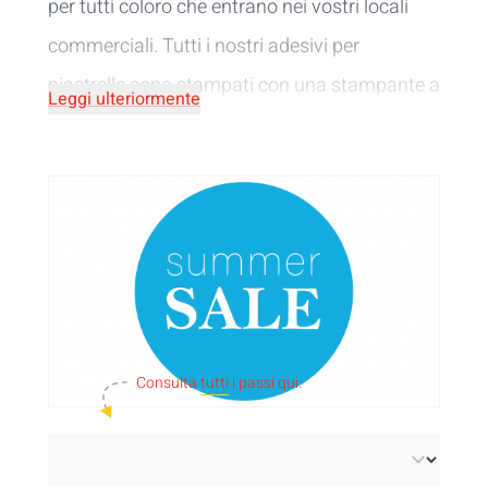
per tutti coloro che entrano nei vostri locali
commerciali. Tutti i nostri adesivi per
piastrelle sono stampati con una stampante a
Leggi ulteriormente
getto d'inchiostro UV, questo garantisce la
migliore qualità del colore per ogni design. Gli
adesivi personalizzati per piastrelle sono
forniti su un foglio e sono
pretagliati
, il che li
rende facilmente rimovibili dalla carta. Potete
scegliere la forma in cui gli adesivi per
piastrelle sono pretagliati durante la fase di
Consulta
tutti
i passi qui.
personalizzazione: un rettangolo, un cerchio o
un vostro disegno.
Importante per gli adesivi per finestre:
al