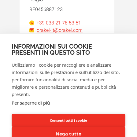
BE0456887123
+39 033 21 78 53 51
orakel-it@orakel.com
INFORMAZIONI SUI COOKIE
Facebook
Instagram
LinkedIn
WhatsApp
YouTube
PRESENTI IN QUESTO SITO
Utilizziamo i cookie per raccogliere e analizzare
informazioni sulle prestazioni e sull'utilizzo del sito,
per fornire funzionalità di social media e per
migliorare e personalizzare contenuti e pubblicità
presenti.
© 2026 Orakel
Per saperne di più
Norme sulla privacy
Politica cookie
Consenti tutti i cookie
Termini e condizioni
Nega tutto
Diritto di recesso