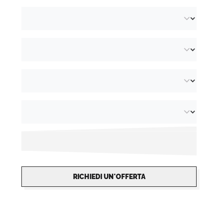
momento dell'ordine, specificare se l'adesivo
verrà applicato all'interno o all'esterno della
finestra. Ciò consentirà al nostro team di
produzione di determinare se il disegno deve
essere stampato in immagine speculare in
modo che sia leggibile dall'esterno.
RICHIEDI UN'OFFERTA