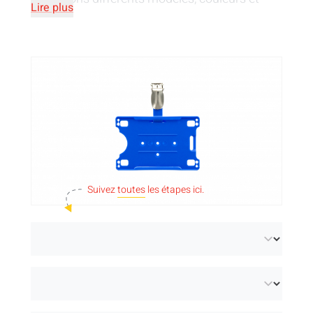
Lire plus
tailles.
Vous avez besoin rapidement de porte-cartes
? Consultez nos
porte-badges en stock
.
Suivez
toutes
les étapes ici.