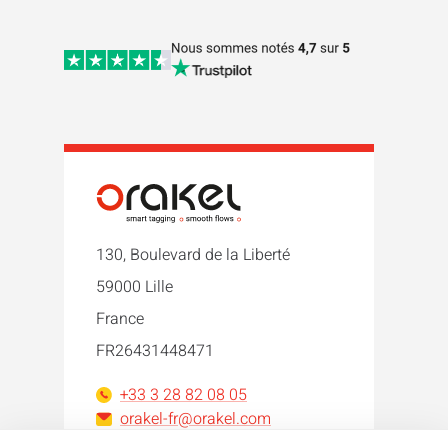
130, Boulevard de la Liberté
59000 Lille
France
FR26431448471
+33 3 28 82 08 05
orakel-fr@orakel.com