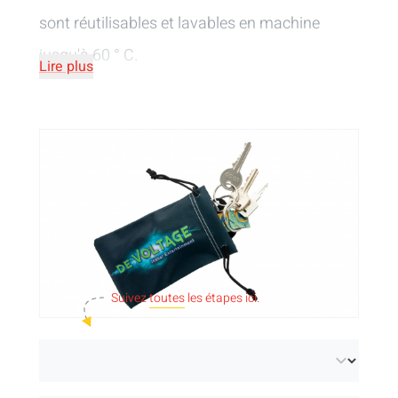
sont réutilisables et lavables en machine
jusqu'à 60 ° C.
Lire plus
Suivez
toutes
les étapes ici.