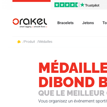
Bracelets
Jetons
To
/
Produit
/
Médailles
MÉDAILLE
DIBOND 
QUE LE MEILLEUR
Vous organisez un événement sportif, 