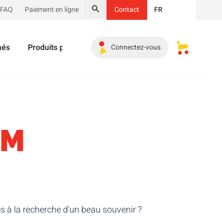
FAQ
Paiement en ligne
Contact
FR
Chercher
més
Produits publicitaires
Indispensables
Promoti
Connectez-vous
Mes paniers
UM
es à la recherche d'un beau souvenir ?