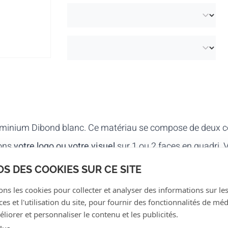
uminium Dibond blanc. Ce matériau se compose de deux c
mons
votre logo ou votre visuel
sur 1 ou 2 faces en quadri. 
 exactement ce que vous cherchez ? Sur demande, vous po
OS DES COOKIES SUR CE SITE
ons les cookies pour collecter et analyser des informations sur le
ptez pour un ruban au
motif standard
. Ce matériau est disp
s et l'utilisation du site, pour fournir des fonctionnalités de mé
liorer et personnaliser le contenu et les publicités.
r personnaliser vos rubans. Ceci peut être fait
sur deman