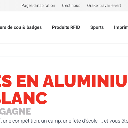
Pages d'inspiration
C'est nous
Orakel travaille vert
urs de cou & badges
Produits RFID
Sports
Impri
S EN ALUMINI
BLANC
 GAGNE
une compétition, un camp, une fête d'école, ... et vous êt