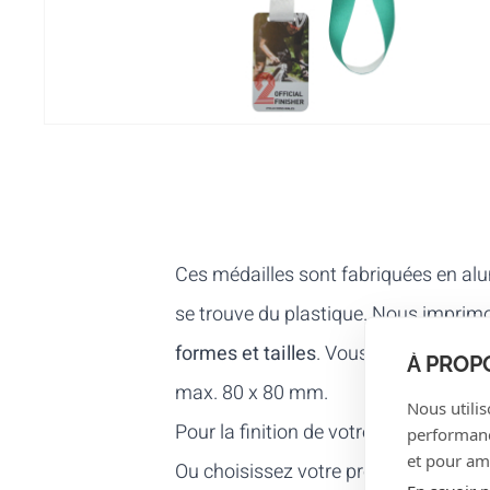
Ces médailles sont fabriquées en al
se trouve du plastique. Nous impri
formes et tailles
. Vous ne savez pas
À PROP
max. 80 x 80 mm.
Nous utilis
Pour la finition de votre médaille, o
performance
et pour amé
Ou choisissez votre propre visuel pou