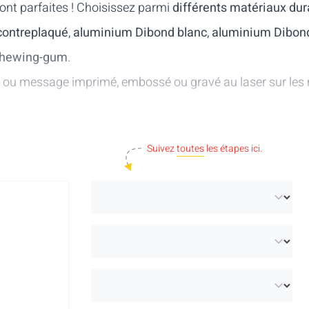
ont parfaites ! Choisissez parmi
différents matériaux dura
contreplaqué
,
aluminium Dibond blanc
,
aluminium Dibon
hewing-gum
.
go ou message imprimé, embossé ou gravé au laser sur les 
Suivez
toutes
les étapes ici.