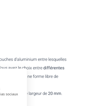
ouches d'aluminium entre lesquelles
Vous avez le choix entre
différentes
uvez obtenir une forme libre de
s
onible dans une largeur de
20 mm
.
dias sociaux
de
.