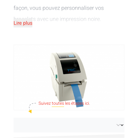
façon, vous pouvez personnaliser vos
bracelets avec une impression noire.
Lire plus
L'imprimante est livrée avec un manuel
d'utilisation. Connectez-la et imprimez ! Vous
pouvez choisir une imprimante thermique
avec ou sans fonction réseau. Cette
imprimante n'est pas compatible avec les
ordinateurs MAC.
Suivez
toutes
les étapes ici.