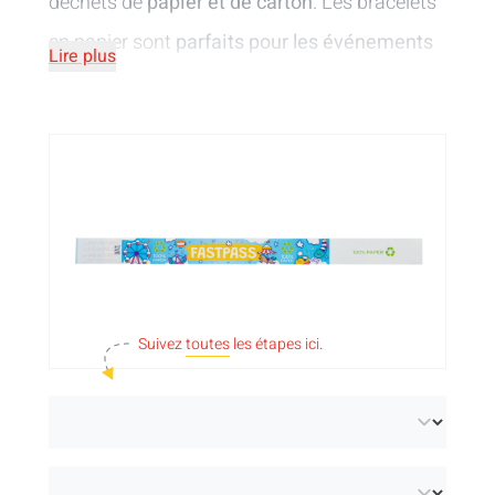
déchets de
papier et de carton
. Les bracelets
en papier sont
parfaits pour les événements
Lire plus
d'une journée
où les efforts de durabilité sont
importants. Personnalisez-les avec votre logo
ou votre visuel
imprimé
en noir
ou
en
couleur
. Les bracelets en papier imprimés
seront ainsi uniques pour votre événement
! Pas besoin de personnalisation ? Voir nos
bracelets en papier sans impression
.
Suivez
toutes
les étapes ici.
Veuillez noter que ces bracelets en papier
peuvent se déchirer et ne sont pas totalement
résistants à l'eau. D'autre part, la bande
adhésive n'adhère pas aussi bien que celle du