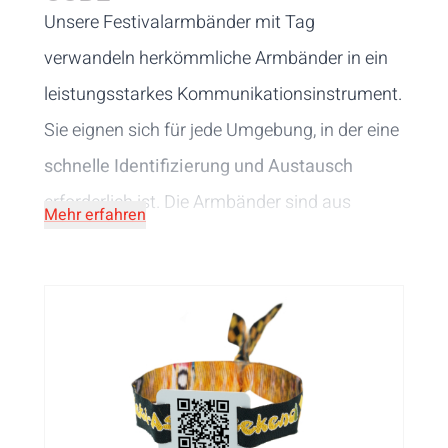
Unsere Festivalarmbänder mit Tag
verwandeln herkömmliche Armbänder in ein
leistungsstarkes Kommunikationsinstrument.
Sie eignen sich für jede Umgebung, in der eine
schnelle Identifizierung und Austausch
erforderlich ist. Die Armbänder sind aus
Mehr erfahren
hochwertigem, gewebtem Stoff gefertigt, der
einen hohen Tragekomfort bietet. Der Tag
misst 35 x 25 mm und ist
mit einem QR-Code
oder Strichcode
versehen. Besucher scannen
ihr Armband, um Zugang zu erhalten, vor Ort
zu bezahlen und vieles mehr... Die