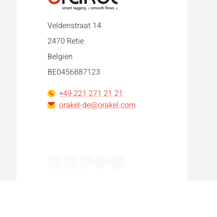
Veldenstraat 14
2470 Retie
Belgien
BE0456887123
+49 221 271 21 21
orakel-de@orakel.com
Facebook
Instagram
LinkedIn
WhatsApp
YouTube