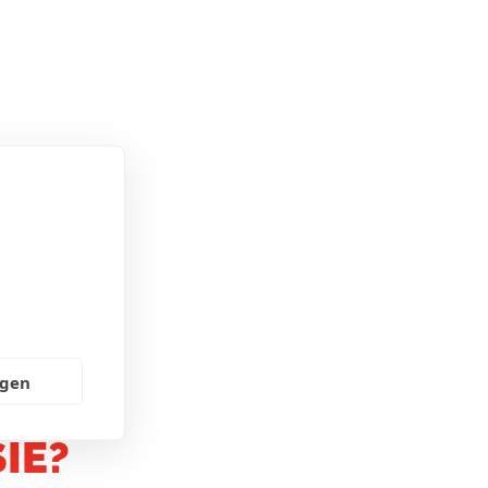
N
ngen
IE?