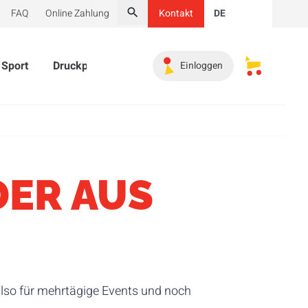
FAQ
Online Zahlung
Kontakt
DE
Suche
Sport
Druckprodukte
Werbeartikel
Must-haves
Einloggen
Meine gesp
DER AUS
also für mehrtägige Events und noch