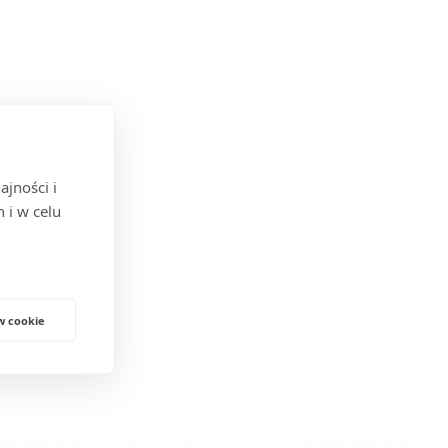
jności i
 i w celu
w cookie
BIE?