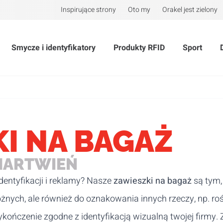
Inspirujące strony
Oto my
Orakel jest zielony
Smycze i identyfikatory
Produkty RFID
Sport
I NA BAGAŻ
MARTWIEŃ
entyfikacji i reklamy? Nasze
zawieszki na bagaż
są tym,
żnych, ale również do oznakowania innych rzeczy, np. roś
kończenie zgodne z identyfikacją wizualną twojej firmy.