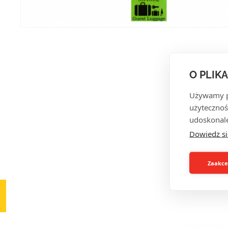
O PLIK
Używamy pl
użytecznoś
udoskonale
Dowiedz si
Zaakcep
RÓW