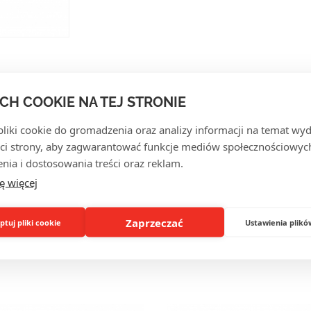
ACH COOKIE NA TEJ STRONIE
iki cookie do gromadzenia oraz analizy informacji na temat wyda
OPINIE KLIENTÓW
ci strony, aby zagwarantować funkcje mediów społecznościowych
nia i dostosowania treści oraz reklam.
ę więcej
Zaprzeczać
tuj pliki cookie
Ustawienia plikó
NIEŻ CIEKAWE DLA CIE