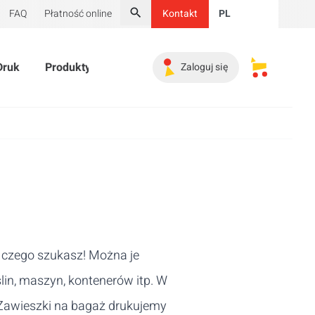
FAQ
Płatność online
Kontakt
PL
Szukaj
Druk
Produkty promocyjne
Niezbędnik
Kącik wyp
Zaloguj się
Moje zapis
 czego szukasz! Można je
lin, maszyn, kontenerów itp. W
 Zawieszki na bagaż drukujemy