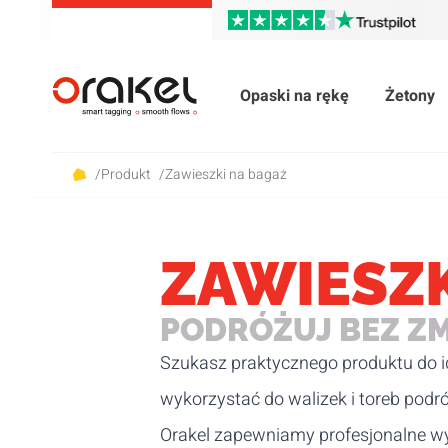
Opaski na rękę
Żetony
/
Produkt
/
Zawieszki na bagaż
ZAWIESZK
PODRÓŻUJ BEZ Z
Szukasz praktycznego produktu do id
wykorzystać do walizek i toreb podró
Orakel zapewniamy profesjonalne wy