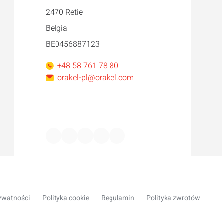
2470 Retie
Belgia
BE0456887123
+48 58 761 78 80
orakel-pl@orakel.com
Facebook
Instagram
LinkedIn
WhatsApp
YouTube
rywatności
Polityka cookie
Regulamin
Polityka zwrotów