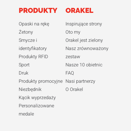
PRODUKTY
ORAKEL
Opaski na rękę
Inspirujące strony
Żetony
Oto my
Smycze i
Orakel jest zielony
identyfikatory
Nasz zrównoważony
Produkty RFID
zestaw
Sport
Nasze 10 obietnic
Druk
FAQ
Produkty promocyjne
Nasi partnerzy
Niezbędnik
O Orakel
Kącik wyprzedaży
Personalizowane
medale