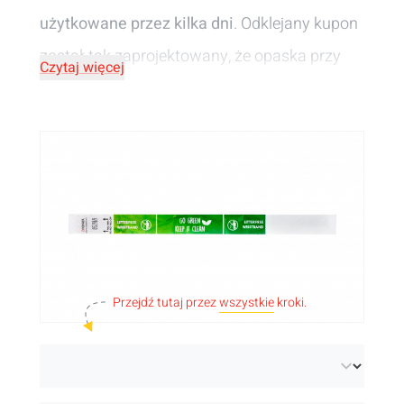
użytkowane przez kilka dni
. Odklejany kupon
został tak zaprojektowany, że opaska przy
Czytaj więcej
próbie jej odpięcia ulega rozdarciu. Nie ma
możliwości oszustwa! Jeżeli wolisz bardziej
zrównoważoną opcję kontroli wstępu,
wybierz nasze opaski Tyvek bez odpadów. W
przypadku tych opasek, odklejany kupon
zostaje na opasce i spada na ziemię. Unikasz
dodatkowych odpadów i oszczędzasz
Przejdź tutaj przez
wszystkie
kroki.
środowisko!
Kolejną alternatywą eco-friendly są
opaski
papierowe
. Całkowiecie recyklinowalne z