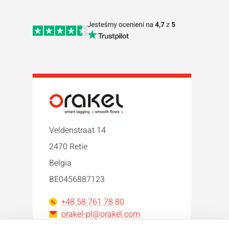
Veldenstraat 14
2470 Retie
Belgia
BE0456887123
+48 58 761 78 80
orakel-pl@orakel.com