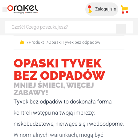
Zaloguj się
Moje 
/
Produkt
/
Opaski Tyvek bez odpadów
OPASKI TYVEK
BEZ ODPADÓW
MNIEJ ŚMIECI, WIĘCEJ
ZABAWY!
Tyvek bez odpadów
to doskonała forma
kontroli wstępu na twoją imprezę:
niskobudżetowe, nierwące się i wodoodporne.
W normalnych warunkach,
mogą być