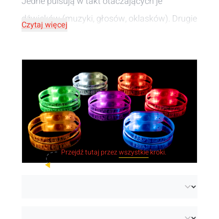
Jedne pulsują w takt otaczających je
dźwięków (muzyki, głosów, oklasków). Drugie
Czytaj więcej
posiadają 3 możliwości: wolne lub szybkie
pulsowanie bądź stałe światło. Można
wybrać jeden z 7 kolorów światła lub zestaw
różnych kolorów. Opaski można
spersonalizować, grawerując je lub
wybierając nadruk wykonany białą farbą.
Jeśli opaski LED potrzebne są bardzo szybko,
Przejdź tutaj przez
wszystkie
kroki.
najlepiej zdecydować się na te dostępne w
magazynie!