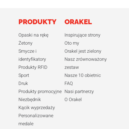
PRODUKTY
ORAKEL
Opaski na rękę
Inspirujące strony
Żetony
Oto my
Smycze i
Orakel jest zielony
identyfikatory
Nasz zrównoważony
Produkty RFID
zestaw
Sport
Nasze 10 obietnic
Druk
FAQ
Produkty promocyjne
Nasi partnerzy
Niezbędnik
O Orakel
Kącik wyprzedaży
Personalizowane
medale