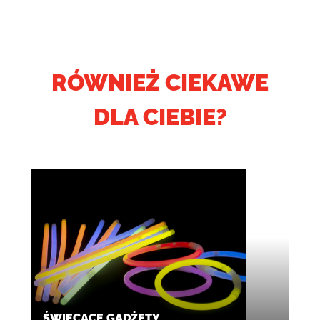
RÓWNIEŻ CIEKAWE
DLA CIEBIE?
ŚWIECĄCE GADŻETY