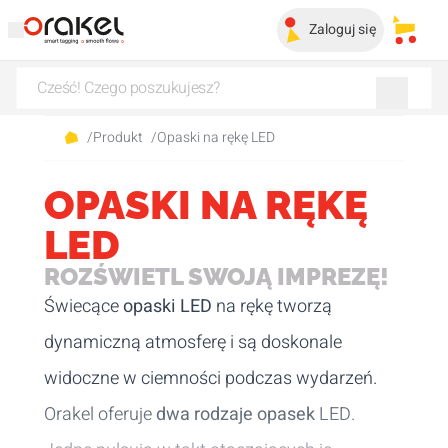
Zaloguj się
Moje 
/
Produkt
/
Opaski na rękę LED
OPASKI NA RĘKĘ
LED
ROZŚWIETL SWOJĄ IMPREZĘ!
Świecące
opaski LED
na rękę tworzą
dynamiczną atmosferę i są doskonale
widoczne w ciemności podczas wydarzeń.
Orakel oferuje
dwa rodzaje opasek
LED.