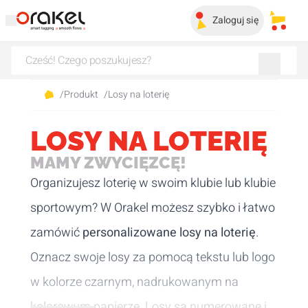
Zaloguj się
Moje 
/
Produkt
/
Losy na loterię
LOSY NA LOTERIĘ
MAMY ZWYCIĘZCĘ!
Organizujesz loterię w swoim klubie lub klubie
sportowym? W Orakel możesz szybko i łatwo
zamówić
personalizowane losy na loterię
.
Oznacz swoje losy za pomocą tekstu lub logo
w kolorze czarnym, nadrukowanym na
kolorowym papierze. Losy są numerowane i