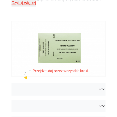
Czytaj więcej
złączone
w bloczki po 100 sztuk
.
Przejdź tutaj przez
wszystkie
kroki.