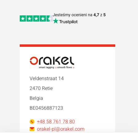
Veldenstraat 14
2470 Retie
Belgia
BE0456887123
+48 58 761 78 80
orakel-pl@orakel.com