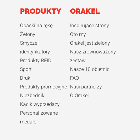
PRODUKTY
ORAKEL
Opaski na rękę
Inspirujące strony
Żetony
Oto my
Smycze i
Orakel jest zielony
identyfikatory
Nasz zrównoważony
Produkty RFID
zestaw
Sport
Nasze 10 obietnic
Druk
FAQ
Produkty promocyjne
Nasi partnerzy
Niezbędnik
O Orakel
Kącik wyprzedaży
Personalizowane
medale