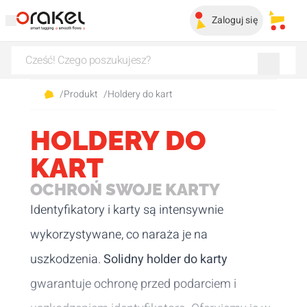
Zaloguj się
Moje 
/
Produkt
/
Holdery do kart
HOLDERY DO
KART
OCHROŃ SWOJE KARTY
Identyfikatory i karty są intensywnie
wykorzystywane, co naraża je na
uszkodzenia.
Solidny holder do karty
gwarantuje ochronę przed podarciem i