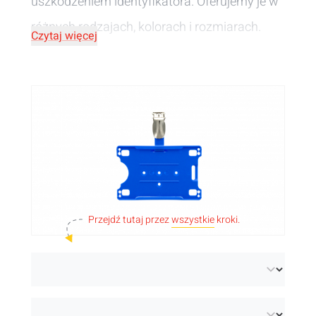
uszkodzeniem identyfikatora. Oferujemy je w
różnych rodzajach, kolorach i rozmiarach.
Czytaj więcej
Potrzebujesz holderów szybko? Sprawdź
nasze
holdery do badgy z magazynu
.
Przejdź tutaj przez
wszystkie
kroki.