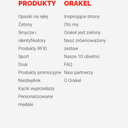
PRODUKTY
ORAKEL
Opaski na rękę
Inspirujące strony
Żetony
Oto my
Smycze i
Orakel jest zielony
identyfikatory
Nasz zrównoważony
Produkty RFID
zestaw
Sport
Nasze 10 obietnic
Druk
FAQ
Produkty promocyjne
Nasi partnerzy
Niezbędnik
O Orakel
Kącik wyprzedaży
Personalizowane
medale