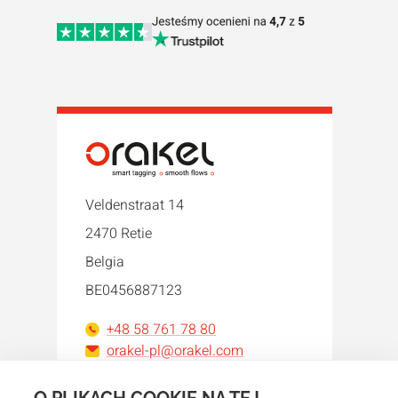
Veldenstraat 14
2470 Retie
Belgia
BE0456887123
+48 58 761 78 80
orakel-pl@orakel.com