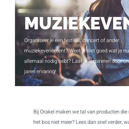
MUZIEKEVE
Organiseer je een festival, concert of ander
muziekevenement? Weet je niet goed wat je nu
allemaal nodig hebt? Laat je inspireren door o
jaren ervaring!
Bij Orakel maken we tal van producten die 
het bos niet meer? Lees dan snel verder, wa