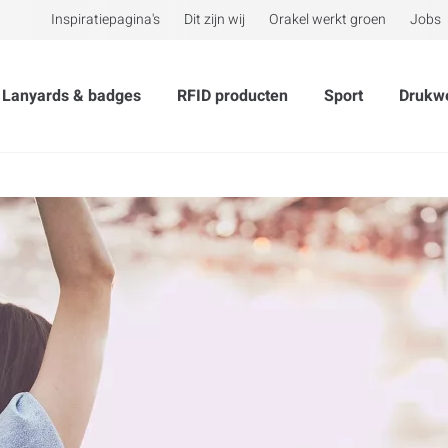
Inspiratiepagina's
Dit zijn wij
Orakel werkt groen
Jobs
Lanyards & badges
RFID producten
Sport
Drukw