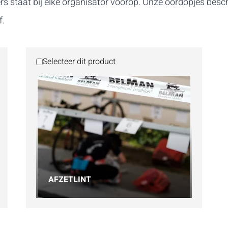
s staat bij elke organisator voorop. Onze oordopjes besc
f.
Selecteer dit product
AFZETLINT