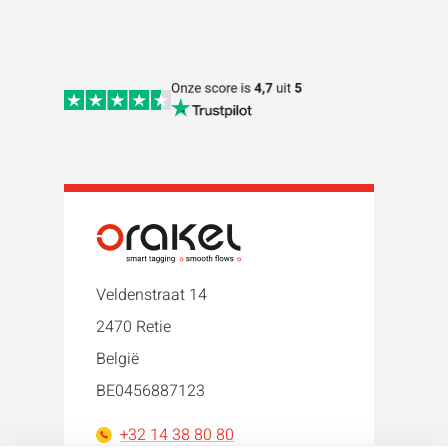
Veldenstraat 14
2470 Retie
België
BE0456887123
+32 14 38 80 80