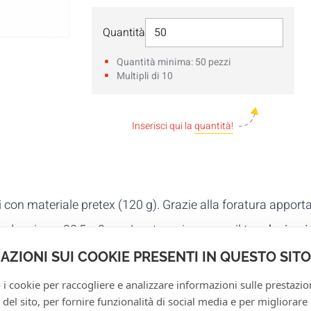
Seleziona Quantità
Quantità
Quantità minima: 50 pezzi
Multipli di 10
Inserisci qui la
quantità!
ti con materiale pretex (120 g). Grazie alla foratura apporta
ano le misure 28,5 x 3 cm. Le stampiamo con il
tuo design i
ssarie come il percoro della biciclettata o dettagli relativi 
AZIONI SUI COOKIE PRESENTI IN QUESTO SITO
 i cookie per raccogliere e analizzare informazioni sulle prestazio
zo del sito, per fornire funzionalità di social media e per migliorare