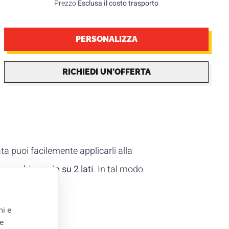
Prezzo
Esclusa il costo trasporto
PERSONALIZZA
RICHIEDI UN'OFFERTA
ta puoi facilemente applicarli alla
n quadricromia su 2 lati
. In tal modo
alla gara.
ni e
 e