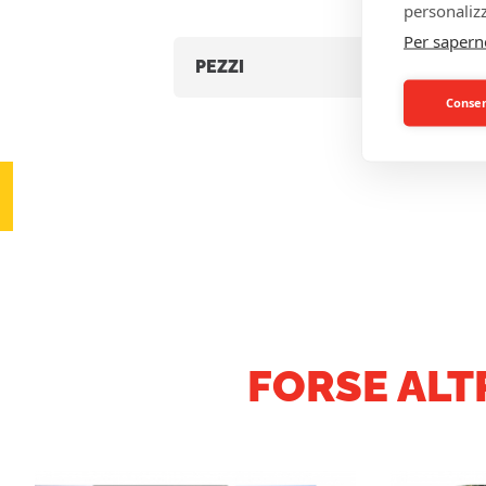
personalizz
Per sapern
PEZZI
Consent
FORSE ALT