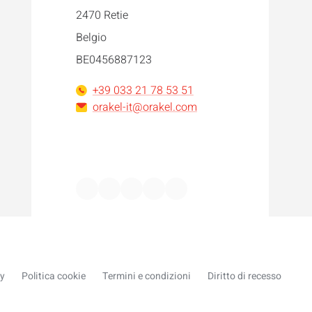
2470 Retie
Belgio
BE0456887123
+39 033 21 78 53 51
orakel-it@orakel.com
Facebook
Instagram
LinkedIn
WhatsApp
YouTube
cy
Politica cookie
Termini e condizioni
Diritto di recesso