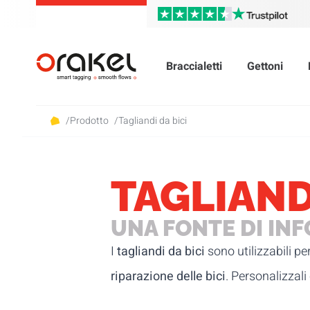
Braccialetti
Gettoni
/
Prodotto
/
Tagliandi da bici
TAGLIANDI
UNA FONTE DI IN
I
tagliandi da bici
sono utilizzabili per
riparazione delle bici
. Personalizzali