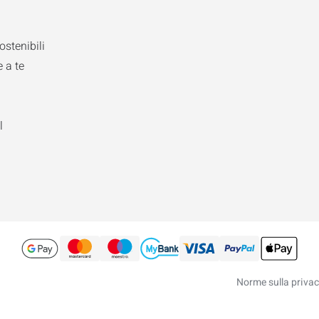
ostenibili
 a te
l
Norme sulla priva