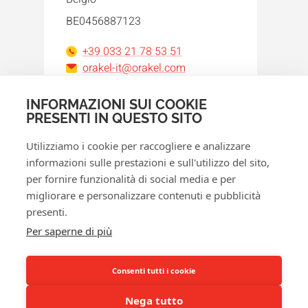
BE0456887123
+39 033 21 78 53 51
orakel-it@orakel.com
INFORMAZIONI SUI COOKIE
Facebook
Instagram
LinkedIn
WhatsApp
YouTube
PRESENTI IN QUESTO SITO
Utilizziamo i cookie per raccogliere e analizzare
informazioni sulle prestazioni e sull'utilizzo del sito,
per fornire funzionalità di social media e per
migliorare e personalizzare contenuti e pubblicità
presenti.
© 2026 Orakel
Per saperne di più
Norme sulla privacy
Politica cookie
Consenti tutti i cookie
Termini e condizioni
Nega tutto
Diritto di recesso