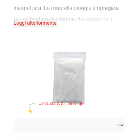
inaspettata. La mantella pioggia è
ripiegata
in una bustina di plastica
che consente di
Leggi ulteriormente
riporla facilmente in tasca o in borsa.
Consulta
tutti
i passi qui.