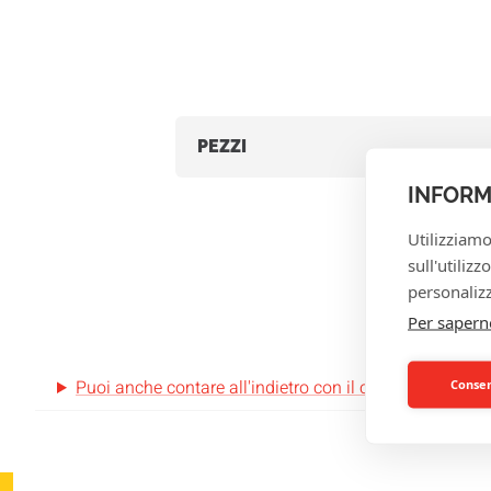
PEZZI
INFORM
Utilizziamo
sull'utiliz
personalizz
Per sapern
Puoi anche contare all'indietro con il contatore?
Consent