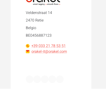
Veldenstraat 14
2470 Retie
Belgio
BE0456887123
+39 033 21 78 53 51
orakel-it@orakel.com
Facebook
Instagram
LinkedIn
WhatsApp
YouTube