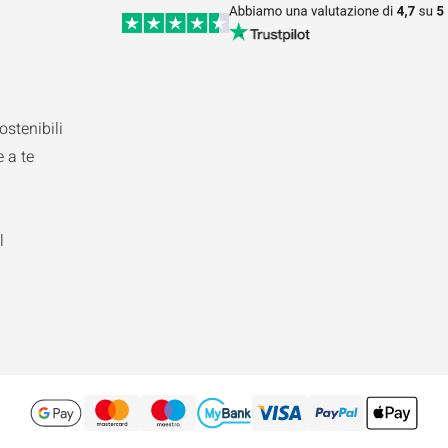
ostenibili
 a te
l