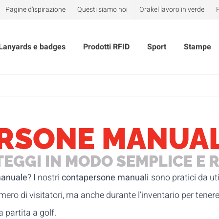
Pagine d'ispirazione
Questi siamo noi
Orakel lavoro in verde
Lanyards e badges
Prodotti RFID
Sport
Stampe
RSONE MANUAL
EGGI IN MODO SEMPLICE E 
manuale
? I nostri
contapersone manuali
sono pratici da ut
ro di visitatori, ma anche durante l’inventario per tenere 
 partita a golf.