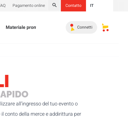
FAQ
Pagamento online
Contatto
IT
Cerca
Materiale promozionale
Gli indinspensabili
Angolo 
Connetti
I miei carrel
I
RAPIDO
ilizzare all’ingresso del tuo evento o
il conto della merce e addirittura per