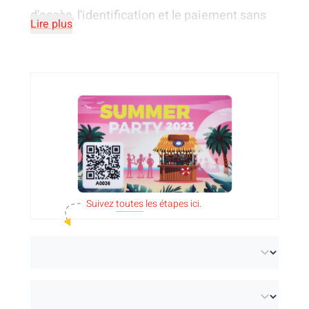
d'accès, l'identification et le paiement sans
Lire plus
numéraire
. Ces
cartes NFC
avec puces
intégrées peuvent échanger des informations
sans fil. Vous avez le choix entre des
cartes en
PVC
, des
cartes en papier
(variante
écologique) et des
cartes en PET-G
. Nous
imprimons les badges RFID avec
votre visuel
en quadrichromie
sur 1 ou 2 faces. Les cartes
Suivez
toutes
les étapes ici.
sont disponibles avec 6 types de puces
différents et mesurent 54 x 86 mm. Vous avez
besoin d'une puce spéciale ?
N'hésitez pas à
nous contacter
!