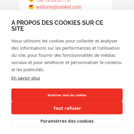
wallonie@orakel.com
À PROPOS DES COOKIES SUR CE
Facebook
Instagram
LinkedIn
WhatsApp
YouTube
SITE
Nous utilisons les cookies pour collecter et analyser
des informations sur les performances et l'utilisation
du site, pour fournir des fonctionnalités de médias
sociaux et pour améliorer et personnaliser le contenu
et les publicités.
© 2026 Orakel
En savoir plus
Politique de confidentialité
Politique de cookies
Autoriser tous les cookies
Conditions générales
Tout refuser
Politique de remboursement
Paramètres des cookies