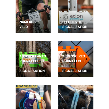
NUMÉROS DE
FLÈCHES DE
VÉLO
SIGNALISATION
AUTOCOLLANTS
ACCESSOIRES
POUR FLÈCHES
POUR FLÈCHES
DE
DE
SIGNALISATION
SIGNALISATION